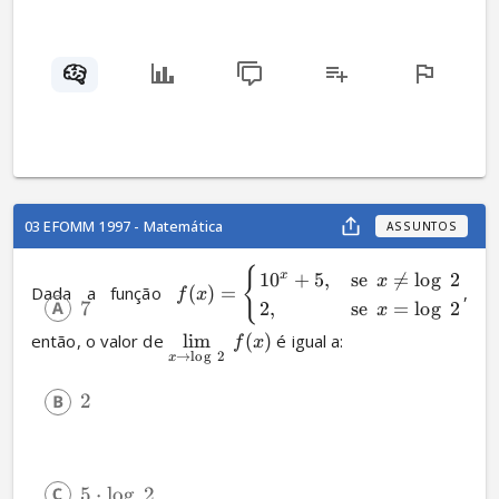
03 EFOMM 1997 - Matemática
ASSUNTOS
{
1
0
+
5
,
se

=
l
o
g
2
x
x
Dada a função 
(
)
=
, 
f
x
7
2
,
se
=
l
o
g
2
x
então, o valor de 
lim
(
)
 é igual a:
f
x
→
l
o
g
2
x
2
5
⋅
l
o
g
2