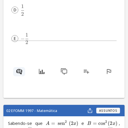
1
2
1
−
2
02 EFOMM 1997 - Matemática
ASSUNTOS
2
2
Sabendo-se que 
=
sen
(
2
)
 e 
=
cos
(
2
)
, 
A
x
B
x