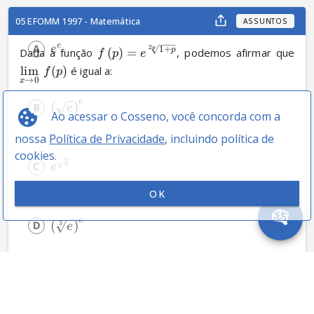
05 EFOMM 1997 - Matemática
ASSUNTOS
e
e
2
p
1
+
Dada a função 
(
)
=
, podemos afirmar que 
p
f
p
e
lim
(
)
 é igual a:
f
p
→
0
x
e
(
)
e
Ao acessar o Cosseno, você concorda com a
nossa
Política de Privacidade
, incluindo política de
cookies.
e
e
OK
e
(
)
3
e
3
e
e