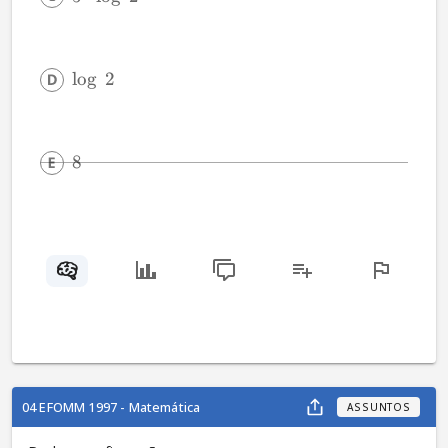
l
o
g
2
8
04 EFOMM 1997 - Matemática
ASSUNTOS