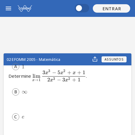
ENTRAR
02 EFOMM 2005 - Matemática
ASSUNTOS
1
3
2
3
−
5
+
+
1
x
x
x
Determine 
lim
.
3
2
2
−
3
+
1
x
x
→
1
x
∞
e