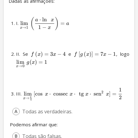
Dadas as afirmações:
⋅
l
n
(
)
a
x
I. 
lim
=
a
1
−
x
→
1
x
II. Se 
(
)
=
3
−
4
 e 
[
(
)
]
=
7
−
1
, logo 
f
x
x
f
g
x
x
lim
(
)
=
1
g
x
→
0
x
1
2
III. 
lim
[
c
o
s
⋅
cossec
⋅
tg
⋅
sen
]
=
x
x
x
x
2
π
→
x
4
Todas as verdadeiras.
 Podemos afirmar que:
Todas são falsas.