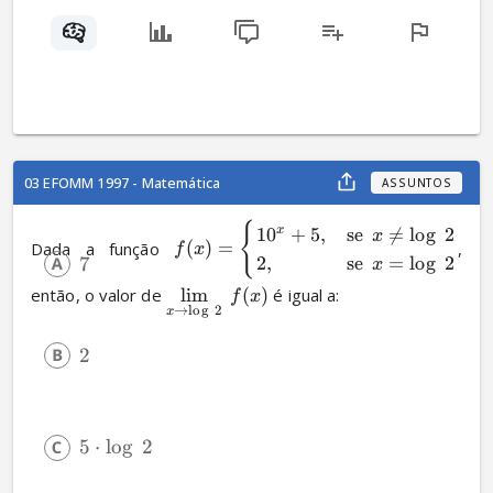
03 EFOMM 1997 - Matemática
ASSUNTOS
{
1
0
+
5
,
se

=
l
o
g
2
x
x
Dada a função 
(
)
=
, 
f
x
7
2
,
se
=
l
o
g
2
x
então, o valor de 
lim
(
)
 é igual a:
f
x
→
l
o
g
2
x
2
5
⋅
l
o
g
2