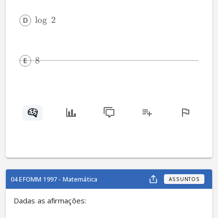
l
o
g
2
8
04 EFOMM 1997 - Matemática
ASSUNTOS
Dadas as afirmações: