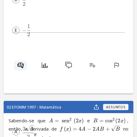
2
1
−
2
02 EFOMM 1997 - Matemática
ASSUNTOS
2
2
Sabendo-se que 
=
sen
(
2
)
 e 
=
cos
(
2
)
, 
A
x
B
x
3
3
então, a derivada de 
(
)
=
4
−
2
+
 no 
f
x
A
A
B
B
π
2