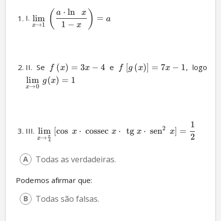
⋅
l
n
(
)
a
x
I. 
lim
=
a
1
−
x
→
1
x
II. Se 
(
)
=
3
−
4
 e 
[
(
)
]
=
7
−
1
, logo 
f
x
x
f
g
x
x
lim
(
)
=
1
g
x
→
0
x
1
2
III. 
lim
[
c
o
s
⋅
cossec
⋅
tg
⋅
sen
]
=
x
x
x
x
2
π
→
x
4
Todas as verdadeiras.
 Podemos afirmar que:
Todas são falsas.