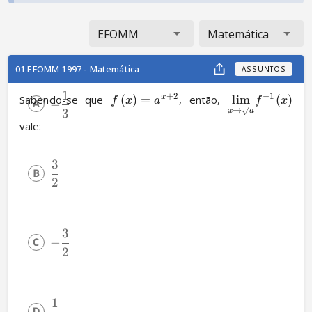
EFOMM
Matemática
01 EFOMM 1997 - Matemática
ASSUNTOS
1
+
2
−
1
Sabendo-se que 
(
)
=
, então, 
lim
(
)
x
f
x
a
f
x
−
→
3
x
a
vale:
3
2
3
−
2
1