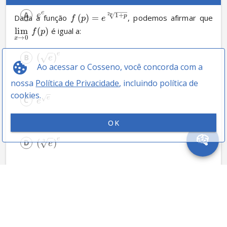
e
e
2
p
1
+
Dada a função 
(
)
=
, podemos afirmar que 
p
f
p
e
lim
(
)
 é igual a:
f
p
→
0
x
e
(
)
e
Ao acessar o Cosseno, você concorda com a
nossa
Política de Privacidade
, incluindo política de
cookies.
e
e
OK
e
(
)
3
e
3
e
e