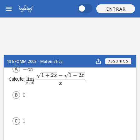
ENTRAR
13 EFOMM 2003 - Matemática
ASSUNTOS
−
∞
1
+
2
−
1
−
2
x
x
Calcule: 
lim
.
x
→
0
x
0
1