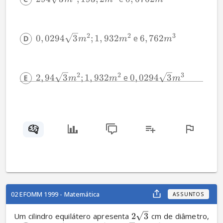
2
2
3
0
,
0294
3
;
1
,
932
 e 
6
,
762
m
m
m
2
2
3
2
,
94
3
;
1
,
932
 e 
0
,
0294
3
m
m
m
02 EFOMM 1999 - Matemática
ASSUNTOS
Um cilindro equilátero apresenta 
2
3
 cm de diâmetro, 