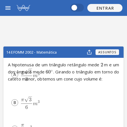
ENTRAR
14 EFOMM 2002 - Matemática
ASSUNTOS
A hipotenusa de um triângulo retângulo mede 
2
m e um 
∘
3
dos ângulos mede 
6
0
. Girando o triângulo em torno do 
π
3
m
cateto menor, obtemos um cone cujo volume é:
3
3
π
3
m
6
π