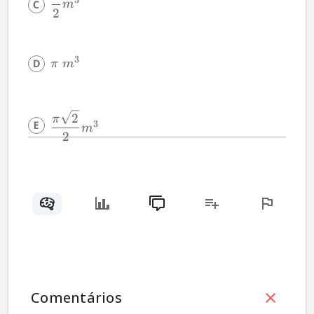
3
m
2
3
π
m
2
π
3
m
2
Comentários