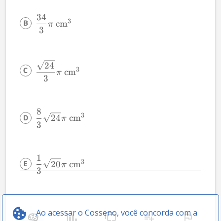
34
3
cm
π
3
24
3
cm
π
3
8
3
24
cm
π
3
1
3
20
cm
π
3
Ao acessar o Cosseno, você concorda com a