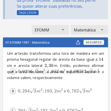
da prova "EFOMM" baseadas no seu perfil!
Se quiser alterar suas preferências,
FAÇA LOGIN
EFOMM
Matemática
01 EFOMM 1997 - Matemática
ASSUNTOS
Um artesão transformou uma tora de madeira em um 
prisma hexagonal regular de aresta da base igual a 
14
cm e aresta lateral 
2
,
30
m. Então, podemos afirmar 
2
2
3
0
,
0294
3
;
1
,
932
 e 
0
,
06762
3
que a área da base, a área da superfície lateral e o 
m
m
m
volume valem, respectivamente:
2
2
3
0
,
294
3
;
193
,
2
 e 
6
,
762
3
m
m
m
2
2
3
294
3
;
193
,
2
 e 
0
,
6762
m
m
m