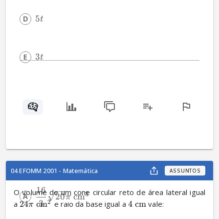
5
t
3
t
04 EFOMM 2001 - Matemática
ASSUNTOS
16
O volume de um cone circular reto de área lateral igual 
3
20
cm
π
3
2
a 
24
cm
 e raio da base igual a 
4
cm
 vale:
π