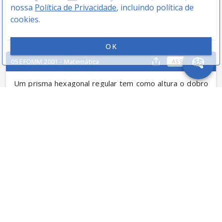
nossa
Política de Privacidade
, incluindo política de
cookies.
OK
05 EFOMM 2001 - Matemática
ASSUNTOS
Um prisma hexagonal regular tem como altura o dobro 
6
2
da aresta da base. A razão entre o volume deste 
prisma e o volume do cone reto, nele inscrito, é igual a:
π
9
2
π
3
6
π