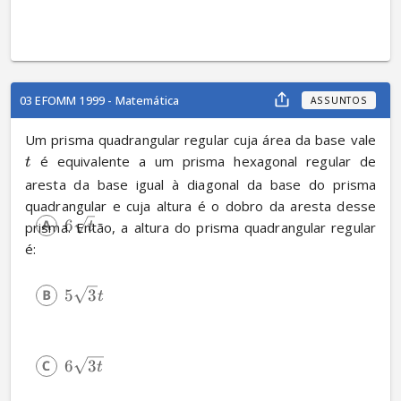
03 EFOMM 1999 - Matemática
ASSUNTOS
Um prisma quadrangular regular cuja área da base vale 
 é equivalente a um prisma hexagonal regular de 
t
aresta da base igual à diagonal da base do prisma 
quadrangular e cuja altura é o dobro da aresta desse 
6
prisma. Então, a altura do prisma quadrangular regular 
t
é:
5
3
t
6
3
t