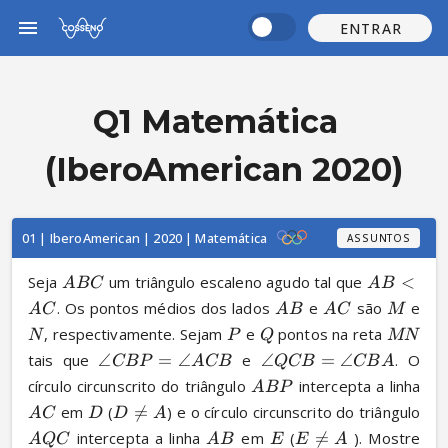
ENTRAR
Q1 Matemática
(IberoAmerican 2020)
01 | IberoAmerican | 2020 | Matemática
ASSUNTOS
Seja 
 um triângulo escaleno agudo tal que 
<
A
BC
A
B
. Os pontos médios dos lados 
 e 
 são 
 e 
A
C
A
B
A
C
M
, respectivamente. Sejam 
 e 
 pontos na reta 
N
P
Q
MN
tais que 
∠
=
∠
 e 
∠
=
∠
. O 
CBP
A
CB
QCB
CB
A
círculo circunscrito do triângulo 
 intercepta a linha 
A
BP
 em 
 (

=
) e o círculo circunscrito do triângulo 
A
C
D
D
A
 intercepta a linha 
 em 
 (

=
 ). Mostre 
A
QC
A
B
E
E
A