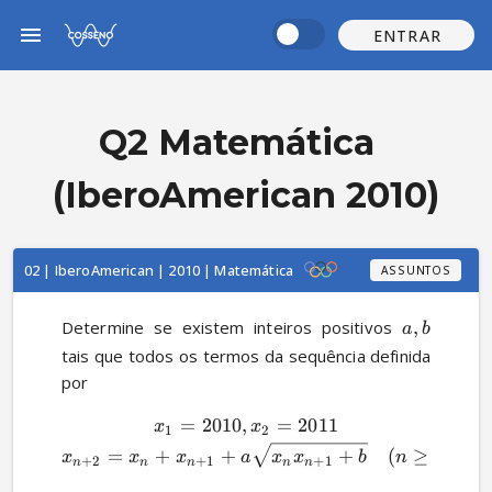
ENTRAR
Q2 Matemática
(IberoAmerican 2010)
02 | IberoAmerican | 2010 | Matemática
ASSUNTOS
Determine se existem inteiros positivos 
,
a
b
tais que todos os termos da sequência definida 
por 
=
2010
,
=
2011
x
x
1
2
=
+
+
+
(
≥
1
)
x
x
x
a
x
x
b
n
+
2
+
1
+
1
n
n
n
n
n