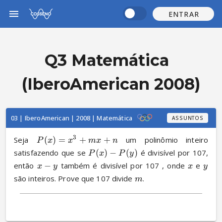
ENTRAR
Q3 Matemática
(IberoAmerican 2008)
03 | IberoAmerican | 2008 | Matemática
ASSUNTOS
3
Seja 
(
)
=
+
+
 um polinômio inteiro 
P
x
x
m
x
n
satisfazendo que se 
(
)
−
(
)
 é divisível por 107, 
P
x
P
y
então 
−
 também é divisível por 107 , onde 
 e 
x
y
x
y
são inteiros. Prove que 107 divide 
.
m