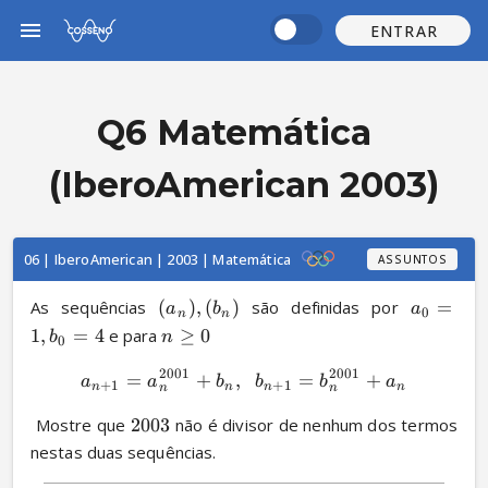
ENTRAR
Q6 Matemática
(IberoAmerican 2003)
06 | IberoAmerican | 2003 | Matemática
ASSUNTOS
As sequências 
(
)
,
(
)
 são definidas por 
=
a
b
a
0
n
n
1
,
=
4
 e para 
≥
0
b
n
0
2001
2001
=
+
,
=
+
a
a
b
b
b
a
+
1
+
1
n
n
n
n
n
n
 Mostre que 
2003
 não é divisor de nenhum dos termos 
nestas duas sequências.