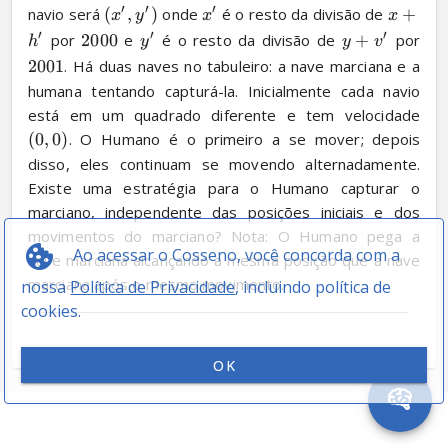
′
′
′
navio será 
(
,
)
 onde 
 é o resto da divisão de 
+
x
y
x
x
′
′
′
 por 
2000
 e 
 é o resto da divisão de 
+
 por 
h
y
y
v
2001
. Há duas naves no tabuleiro: a nave marciana e a 
humana tentando capturá-la. Inicialmente cada navio 
está em um quadrado diferente e tem velocidade 
(
0
,
0
)
. O Humano é o primeiro a se mover; depois 
disso, eles continuam se movendo alternadamente. 
Existe uma estratégia para o Humano capturar o 
marciano, independente das posições iniciais e dos 
movimentos do marciano? Nota: O Humano pega a 
Ao acessar o Cosseno, você concorda com a
nave marciana alcançando a mesma posição que a nave 
marciana após o mesmo movimento.
nossa
Política de Privacidade
, incluindo política de
cookies.
OK