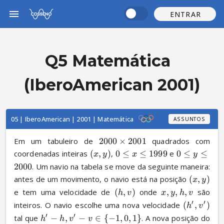
ENTRAR
Q5 Matemática
(IberoAmerican 2001)
05 | IberoAmerican | 2001 | Matemática
ASSUNTOS
Em um tabuleiro de 
2000
×
2001
 quadrados com 
coordenadas inteiras 
(
,
)
, 
0
≤
≤
1999
 e 
0
≤
≤
x
y
x
y
2000
. Um navio na tabela se move da seguinte maneira: 
antes de um movimento, o navio está na posição 
(
,
)
x
y
e tem uma velocidade de 
(
,
)
 onde 
,
,
,
 são 
h
v
x
y
h
v
′
′
inteiros. O navio escolhe uma nova velocidade 
(
,
)
h
v
′
′
tal que 
−
,
−
∈
{
−
1
,
0
,
1
}
. A nova posição do 
h
h
v
v