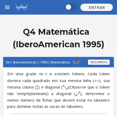
ENTRAR
Q4 Matemática
(IberoAmerican 1995)
04 | IberoAmerican | 1995 | Matemática
ASSUNTOS
Em uma grade 
×
 existem tokens. Cada token 
m
n
domina cada quadrado em sua mesma linha (
↔
), sua 
mesma coluna (
↕
) e diagonal (
↘
↖
)(Observe que o token 
não \emph{dominate} a diagonal (
↗
↙
), determine o 
menor número de fichas que devem estar no tabuleiro 
para dominar todas as casas do tabuleiro.