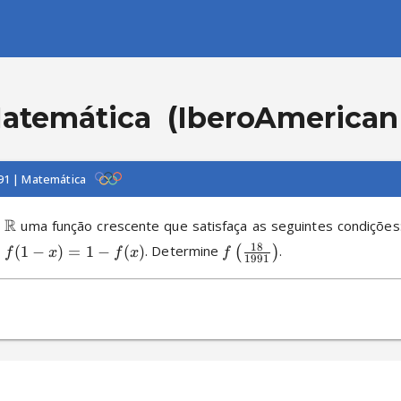
atemática
(IberoAmerican 
91 | Matemática
R
→
 uma função crescente que satisfaça as seguintes condições:
18
 
(
1
−
)
=
1
−
(
)
. Determine 
.
(
)
f
x
f
x
f
1991