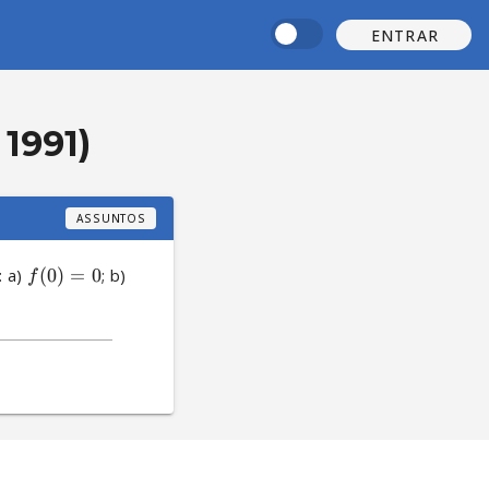
ENTRAR
1991)
ASSUNTOS
 a) 
(
0
)
=
0
; b) 
f