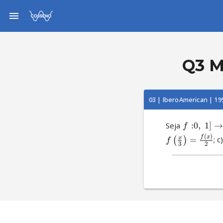
Q3 M
03 | IberoAmerican | 19
Seja 
:
0
,
1
]
f
(
)
f
x
x
=
; c)
(
)
f
3
2