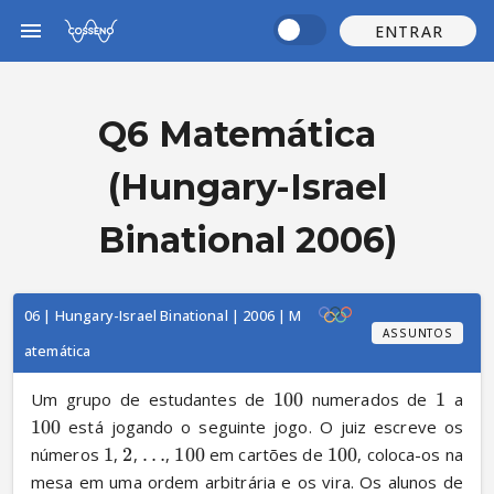
ENTRAR
Q6 Matemática
(Hungary-Israel
Binational 2006)
06 | Hungary-Israel Binational | 2006 | M
ASSUNTOS
atemática
Um grupo de estudantes de 
100
 numerados de 
1
 a 
100
 está jogando o seguinte jogo. O juiz escreve os 
números 
1
, 
2
, 
…
, 
100
 em cartões de 
100
, coloca-os na 
mesa em uma ordem arbitrária e os vira. Os alunos de 