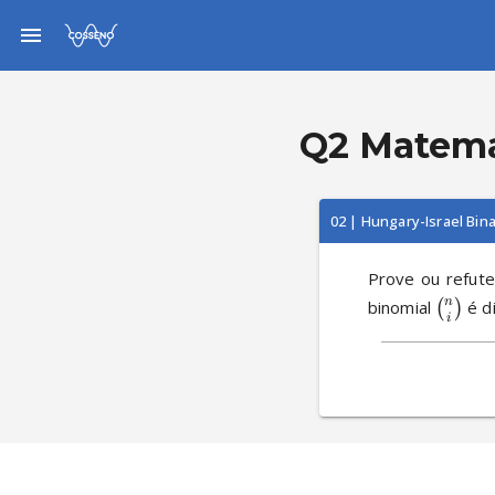
Q2 Matemá
02 | Hungary-Israel Bin
Prove ou refute:
n
binomial 
 é d
(
)
i