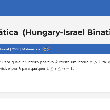
tica
(Hungary-Israel Binat
ational | 2000 | Matemática
 Para qualquer inteiro positivo 
 existe um inteiro 
>
1
 tal 
k
n
ivisível por 
 para qualquer 
1
≤
≤
−
1.
k
i
n