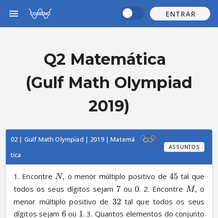
ENTRAR
Q2 Matemática
(Gulf Math Olympiad
2019)
02 | Gulf Math Olympiad | 2019 | Matemá
ASSUNTOS
tica
1. Encontre 
, o menor múltiplo positivo de 
45
 tal que 
N
todos os seus dígitos sejam 
7
 ou 
0
. 2. Encontre 
, o 
M
menor múltiplo positivo de 
32
 tal que todos os seus 
dígitos sejam 
6
 ou 
1
. 3. Quantos elementos do conjunto 