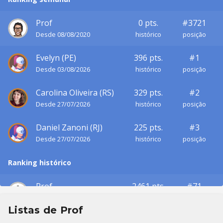
Prof
0 pts.
#3721
Desde 08/08/2020
histórico
posição
Evelyn (PE)
396 pts.
#1
Desde 03/08/2026
histórico
posição
Carolina Oliveira (RS)
329 pts.
#2
Desde 27/07/2026
histórico
posição
Daniel Zanoni (RJ)
225 pts.
#3
Desde 27/07/2026
histórico
posição
Ranking histórico
Prof
2461 pts.
#71
Desde 08/08/2020
histórico
posição
Listas de Prof
João Lied (RS)
16010 pts.
#1