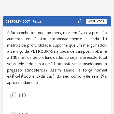
01 EFOMM 2007 - Física
ASSUNTOS
É fato conhecido que, ao mergulhar em água, a pressão 
aumenta em 
1
atm
 aproximadamente a cada 
10
metros de profundidade. Suponha que um mergulhador, 
a serviço da PETROBRAS na bacia de campos, trabalhe 
a 
130
 metros de profundidade, ou seja, a pressão total 
sobre ele é de cerca de 
14
 atmosferas (considerando a 
pressão atmosférica). Assim sendo, a força normal 
14
2
exercida sobre cada 
cm
 do seu corpo vale (em 
N
), 
aproximadamente,
140