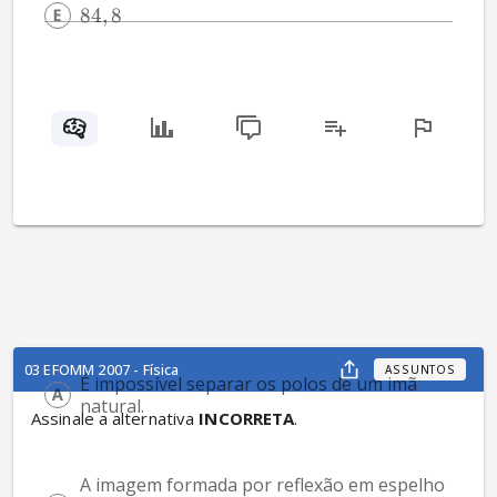
84
,
8
03 EFOMM 2007 - Física
ASSUNTOS
É impossível separar os polos de um imã 
natural.
Assinale a alternativa 
INCORRETA
.
A imagem formada por reflexão em espelho 