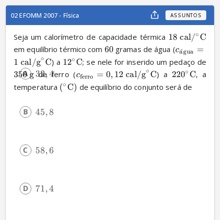
02 EFOMM 2007 - Física
ASSUNTOS
∘
Seja um calorímetro de capacidade térmica 
18
cal
/
C
em equilíbrio térmico com 
60
 gramas de água (
=
c
a
ˊ
gua
∘
∘
1
cal/g
C
) a 
1
2
C
; se nele for inserido um pedaço de 
∘
32
,
4
∘
350
g
 de ferro (
=
0
,
12
cal/g
C
) a 
22
0
C
, a 
c
ferro
∘
temperatura 
(
C
)
 de equilíbrio do conjunto será de
45
,
8
58
,
6
71
,
4