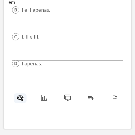
em
I e II apenas.
I, II e III.
I apenas.