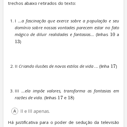
trechos abaixo retirados do texto:
I 
...a fascinação que exerce sobre a população e seu 
domínio sobre nossas vontades parecem estar no fato 
mágico de diluir realidades e fantasias...
 (linhas 
10
 a 
13
) 
II 
Criando ilusões de novos estilos de vida ...
 (linha 
17
) 
III 
...ela impõe valores, transforma as fantasias em 
razões de vida.
 (linhas 
17
 e 
18
) 
II e III apenas.
Há justificativa para o poder de sedução da televisão 