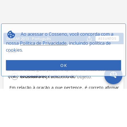
Ao acessar o Cosseno, você concorda com a
04 EEAR 2013 - Português
ASSUNTOS
nossa
Política de Privacidade
, incluindo política de
cookies.
Leia:
“Eu também já fui 
brasileiro
 / 
moreno
 como vocês. 
OK
/Ponteei 
viola
, guiei forde / e aprendi na mesa dos bares / 
que o 
nacionalismo
 é uma virtude.”
brasileiro é predicativo do objeto.
 Em relação à oração a que pertence, é correto afirmar 
que
moreno é predicativo do sujeito.
nacionalismo é objeto direto.