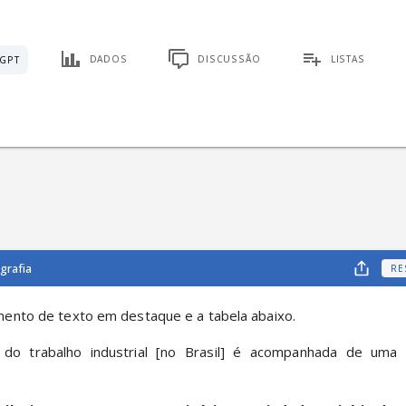
DADOS
DISCUSSÃO
LISTAS
GPT
grafia
RE
ento de texto em destaque e a tabela abaixo.
 do trabalho industrial [no Brasil] é acompanhada de uma n