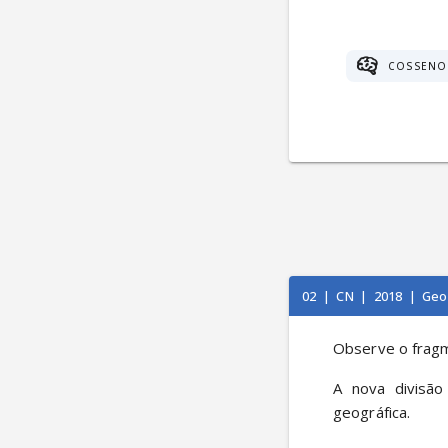
COSSENO
02
|
CN
|
2018
|
Geo
Observe o fragm
A nova divisão
geográfica.