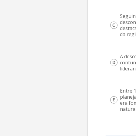
Seguind
desconc
destac
da reg
A desco
contun
lideran
Entre 
planej
era fo
natura