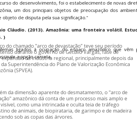
curso do desenvolvimento, foi o estabelecimento de novas diret
zônia, um dos principais objetos de preocupação dos ambiental
 objeto de disputa pela sua significação."
nio Cláudio. (2013). Amazônia: uma fronteira volátil. Estu
. 
)
ço do chamado "arco de devastação” teve seu período 
ntenso durante o governo de Getúlio Vargas, fase de 
assinale a opção correta.
 expansão da indústria regional, principalmente depois da 
o da Superintendência do Plano de Valorização Econômica 
zônia (SPVEA).
lém da dimensão aparente do desmatamento, o "arco de 
ação" amazônico dá conta de um processo mais amplo e 
isível, como uma intrincada e oculta teia de tráfego 
tino de animais, de biopirataria, de garimpo e de madeira 
cendo sob as copas das árvores.