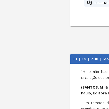
COSSENO
03
|
CN
|
2018
|
Geo
"Hoje não bast
circulação que p
(SANTOS, M. & S
Paulo, Editora 
 Em tempos de economia globalizada e alta competitividade internacional, o crescimento 
econômico bras