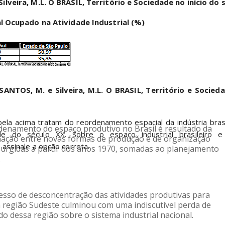
ilveira, M.L. O BRASIL, Território e Sociedade no início do s
al Ocupado na Atividade Industrial (%)
ANTOS, M. e Silveira, M.L. O BRASIL, Território e Sociedad
denamento do espaço produtivo no Brasil é resultado da 
e do século XX. Sobre o espaço industrial brasileiro e 
ação entre novas formas de produção e de organização 
assinale a opção correta.
 surgidas a partir dos anos 1970, somadas ao planejamento 
.
esso de desconcentração das atividades produtivas para 
a região Sudeste culminou com uma indiscutível perda de 
o dessa região sobre o sistema industrial nacional.