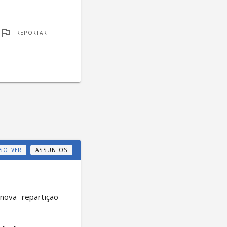
REPORTAR
SOLVER
ASSUNTOS
ova repartição 