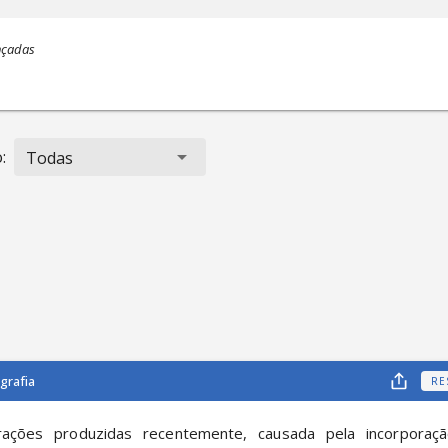
nçadas
:
Todas
grafia
RE
ações produzidas recentemente, causada pela incorporaç