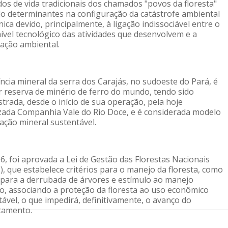
os de vida tradicionais dos chamados "povos da floresta" 
do determinantes na configuração da catástrofe ambiental 
ca devido, principalmente, à ligação indissociável entre o 
ível tecnológico das atividades que desenvolvem e a 
ação ambiental.
ncia mineral da serra dos Carajás, no sudoeste do Pará, é 
r reserva de minério de ferro do mundo, tendo sido 
trada, desde o início de sua operação, pela hoje 
izada Companhia Vale do Rio Doce, e é considerada modelo 
ação mineral sustentável.
, foi aprovada a Lei de Gestão das Florestas Nacionais 
), que estabelece critérios para o manejo da floresta, como 
s para a derrubada de árvores e estímulo ao manejo 
lo, associando a proteção da floresta ao uso econômico 
ável, o que impedirá, definitivamente, o avanço do 
tamento.