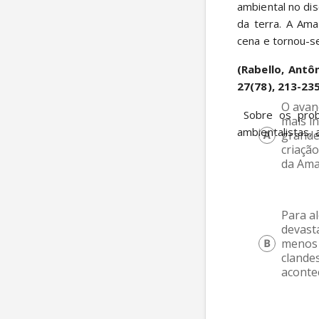
ambiental no dis
da terra. A Ama
cena e tornou-se
(Rabello, Antô
27(78), 213-235
O avan
 Sobre os problemas ligados à ocupação do espaço amazônico que vêm preocupando os 
mais i
ambientalistas, 
grande
criaçã
da Ama
Para a
devast
menos v
clandes
aconte