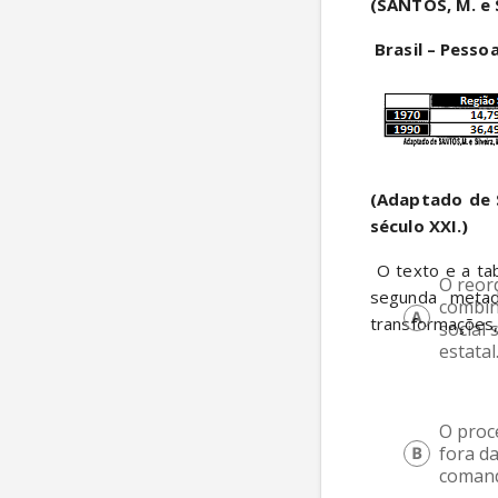
(SANTOS, M. e S
Brasil – Pesso
(Adaptado de S
século XXI.)
 O texto e a tabela acima tratam do reordenamento espacial da indústria brasileira a partir da 
O reor
segunda metad
combin
transformações, 
social
estatal
O proc
fora d
comand