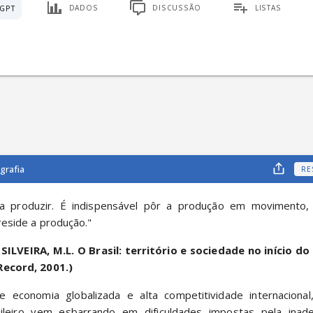
DADOS
DISCUSSÃO
LISTAS
GPT
grafia
RE
a produzir. É indispensável pôr a produção em movimento, 
reside a produção."
ILVEIRA, M.L. O Brasil: território e sociedade no início do 
Record, 2001.)
ileiro vem esbarrando em dificuldades impostas pela inad