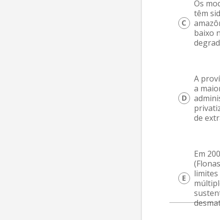
Os mod
têm si
amazôni
baixo n
degrad
A proví
a maio
adminis
privat
de extr
Em 2006
(Flonas
limite
múltip
sustent
desma