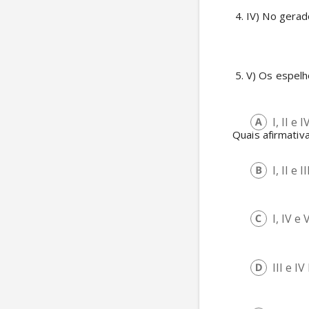
IV) No gerad
V) Os espelh
I, II e I
 Quais afirmati
I, II e II
I, IV e 
III e IV 