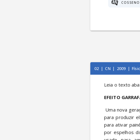
COSSENO
02
|
CN
|
2009
|
Físi
Leia o texto aba
EFEITO GARRAF
 Uma nova geração de usinas solares, chamadas de térmicas, vem se firmando como uma opção 
para produzir e
para ativar painé
por espelhos di
usado para aqu