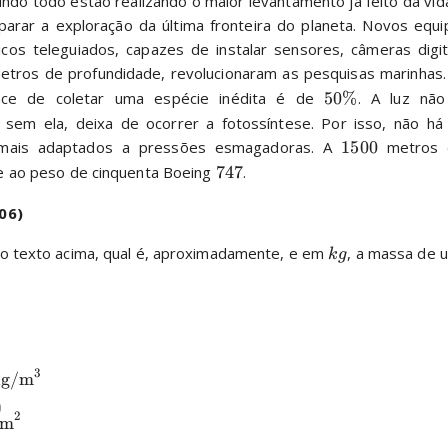
ndo todo estão realizando o maior levantamento já feito da vid
parar a exploração da última fronteira do planeta. Novos equ
cos teleguiados, capazes de instalar sensores, câmeras digit
etros de profundidade, revolucionaram as pesquisas marinhas.
nce de coletar uma espécie inédita é de 
50%
. A luz não
 sem ela, deixa de ocorrer a fotossíntese. Por isso, não há 
imais adaptados a pressões esmagadoras. A 
1500
 metros d
e ao peso de cinquenta Boeing 
747
.
06)
o texto acima, qual é, aproximadamente, e em 
, a massa de 
k
g
3
kg/m
0
2
/m