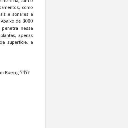
a marinha, com o 
ipamentos, como 
ais e sonares a 
 Abaixo de 
3000
 penetra nessa 
plantas, apenas 
a superfície, a 
um Boeing 
747
?