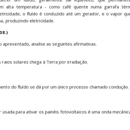
em alta temperatura - como café quente numa garrafa térm
tricidade, o fluído é conduzido até um gerador, e o vapor qu
a, produzindo eletricidade.
08.)
to apresentado, analise as seguintes afirmativas.
s raios solares chega à Terra por irradiação. 
mento do fluído se dá por um único processo chamado condução.
lar usada para ativar os painéis fotovoltaicos é uma onda mecânica