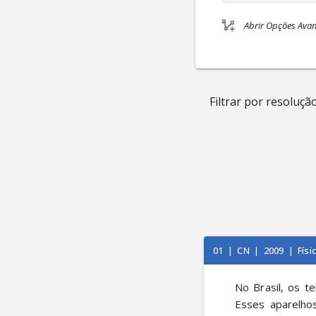
Abrir Opções Ava
Filtrar por resolução
01
|
CN
|
2009
|
Físi
No Brasil, os t
Esses aparelho