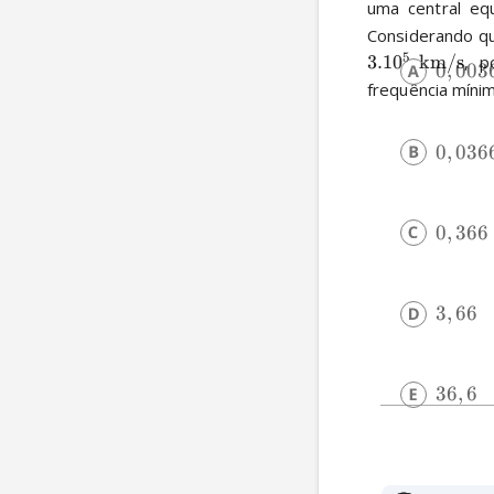
uma central eq
Considerando qu
5
3.1
0
km/s
, p
0
,
003
frequência míni
0
,
036
0
,
366
3
,
66
36
,
6