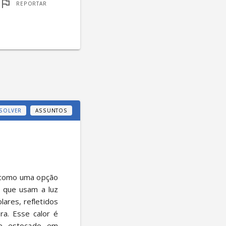
REPORTAR
SOLVER
ASSUNTOS
 que usam a luz 
lares, refletidos 
a. Esse calor é 
ce estocado em 