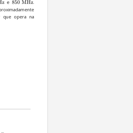
Hz
 e 
850
MHz
. 
aproximadamente 
 que opera na 