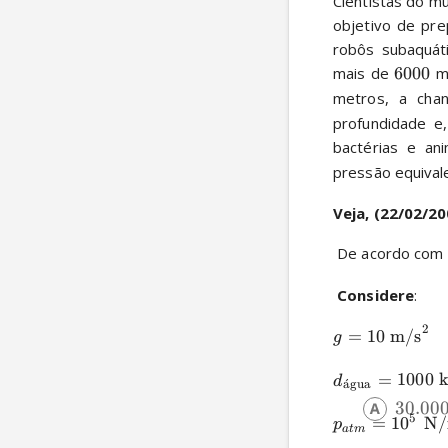
Cientistas do mu
objetivo de pre
robôs subaquáti
mais de 
6000
 m
metros, a cha
profundidade e,
bactérias e an
pressão equival
Veja, (22/02/20
 De acordo com 
Considere
:
2
=
10
m/s
g
=
1000
d
a
ˊ
gua
30.00
5
=
10
N
p
a
t
m