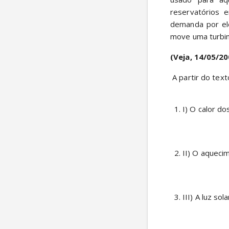
reservatórios 
demanda por ele
move uma turbin
(Veja, 14/05/20
 A partir do tex
I) O calor do
II) O aqueci
III) A luz so