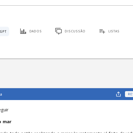
DADOS
DISCUSSÃO
LISTAS
GPT
ca
RE
eguir
o mar