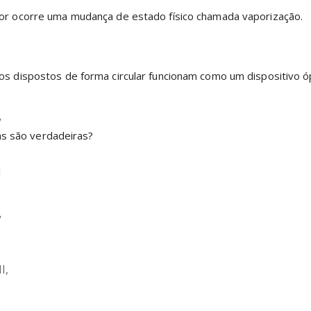
or ocorre uma mudança de estado físico chamada vaporização. 
os dispostos de forma circular funcionam como um dispositivo óp
V
vas são verdadeiras?
I
V
II,