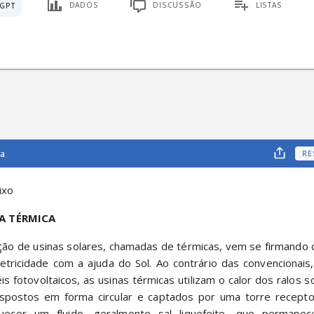
DADOS
DISCUSSÃO
LISTAS
GPT
ca
RE
ixo
A TÉRMICA
letricidade com a ajuda do Sol. Ao contrário das convencionais,
is fotovoltaicos, as usinas térmicas utilizam o calor dos ralos so
spostos em forma circular e captados por uma torre receptor
ecer um fluido, geralmente sal liquefeito, que permane