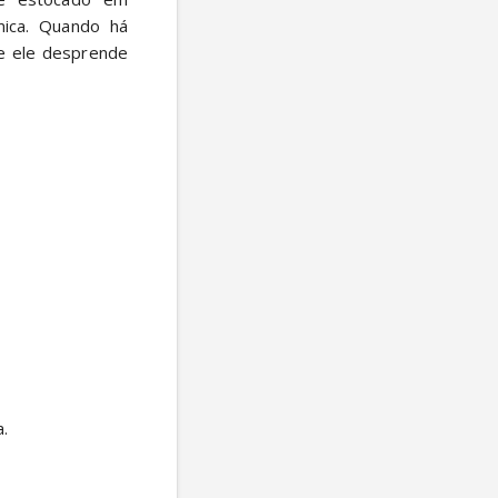
ica. Quando há 
e ele desprende 
 
. 