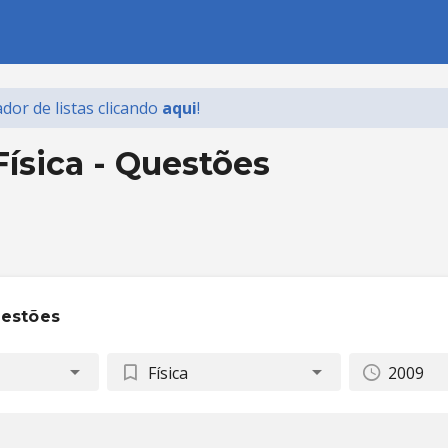
dor de listas
clicando
aqui
!
ísica - Questões
uestões
Física