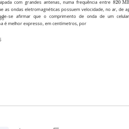
uipada com grandes antenas, numa frequência entre 
820
M
e as ondas eletromagnéticas possuem velocidade, no ar, de 
ode-se afirmar que o comprimento de onda de um celular
66
ma é melhor expresso, em centímetros, por
6