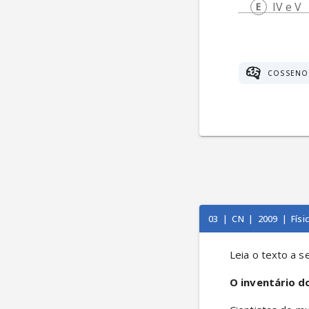
IV e V
COSSENO
03
|
CN
|
2009
|
Físi
Leia o texto a s
O inventário d