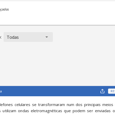
nçadas
:
Todas
ca
RE
elefones celulares se transformaram num dos principais meios 
s utilizam ondas eletromagnéticas que podem ser enviadas ou