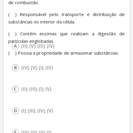
de combustão.
(
) Responsável pelo transporte e distribuição de 
substâncias no interior da célula.
(
) Contém enzimas que realizam a digestão de 
partículas englobadas.
(II); (V); (III); (IV)
(
) Possui a propriedade de armazenar substâncias.
(IV); (V); (I); (III)
(II); (III); (I); (V)
(I); (III); (IV); (V)
(III); (V); (II); (I)