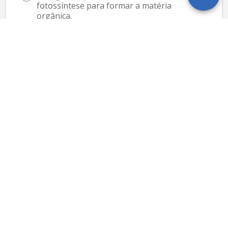
fotossíntese para formar a matéria 
orgânica.
As folhas são os únicos órgãos dos vegetais 
capazes de realizar o processo 
fotossintético, em que a energia luminosa é 
convertida em energia térmica.