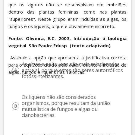
que os zigotos não se desenvolviam em embriões 
dentro das plantas femininas, como nas plantas 
"superiores". Neste grupo eram incluídas as algas, os 
fungos e os liquens, o que é obviamente incorreto.
Fonte: Oliveira, E.C. 2003. Introdução â biologia 
vegetal. São Paulo: Edusp. (texto adaptado)
 Assinale a opção que apresenta a justificativa correta 
As algas e os liquens são mais relacionados 
para o equívoco citado pelo autor, quanto à inclusão de 
entre si, porque estes são seres autotróficos 
algas, fungos e liquens nas Talófitas.
fotossintetizantes.
Os liquens não são considerados 
organismos, porque resultam da união 
mutualística de fungos e algas ou 
cianobactérias.