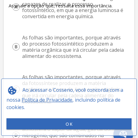
capazes de realizar o processo 
Assinale a opção que, ressalta essa importância.
fotossintético, em que a energia luminosa é 
convertida em energia química.
As folhas são importantes, porque através 
do processo fotossintético produzem a 
matéria orgânica que irá circular pela cadeia 
alimentar do ecossistema.
As folhas são importantes, porque através 
da fotossíntese produzem a matéria 
orgânica, na forma de água e gás oxigênio, 
Ao acessar o Cosseno, você concorda com a
que irá circular pela cadeia alimentar do 
nossa
Política de Privacidade
, incluindo política de
ecossistema.
cookies.
As folhas são responsáveis por retirar da 
OK
atmosfera o vapor de água, gás carbônico e 
nitrogênio, que são combinados na 