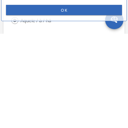
OK
Aquele / à / há
Àquele / a / há