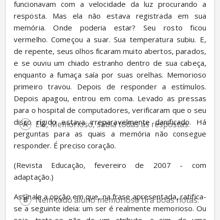
funcionavam com a velocidade da luz procurando a 
resposta. Mas ela não estava registrada em sua 
memória. Onde poderia estar? Seu rosto ficou 
vermelho. Começou a suar. Sua temperatura subiu. E, 
de repente, seus olhos ficaram muito abertos, parados, 
e se ouviu um chiado estranho dentro de sua cabeça, 
enquanto a fumaça saía por suas orelhas. Memorioso 
primeiro travou. Depois de responder a estímulos. 
Depois apagou, entrou em coma. Levado as pressas 
para o hospital de computadores, verificaram que o seu 
disco rígido estava irreparavelmente danificado. Há 
Ele, Memorioso, sabia todas as respostas.
perguntas para as quais a memória não consegue 
responder. É preciso coração.
(Revista Educação, fevereiro de 2007 - com 
adaptação.)
Assinale a opção em que, na frase apresentada, ratifica-
Nem todo aluno memorioso tira boas notas.
se a seguinte ideia: um ser é realmente memorioso. Ou 