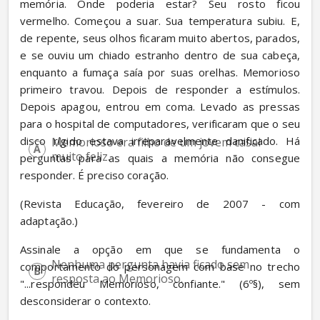
memória. Onde poderia estar? Seu rosto ficou 
vermelho. Começou a suar. Sua temperatura subiu. E, 
de repente, seus olhos ficaram muito abertos, parados, 
e se ouviu um chiado estranho dentro de sua cabeça, 
enquanto a fumaça saía por suas orelhas. Memorioso 
primeiro travou. Depois de responder a estímulos. 
Depois apagou, entrou em coma. Levado as pressas 
para o hospital de computadores, verificaram que o seu 
disco rígido estava irreparavelmente danificado. Há 
Memorioso era filho de um jovem casal 
muito feliz.
perguntas para as quais a memória não consegue 
responder. É preciso coração.
(Revista Educação, fevereiro de 2007 - com 
adaptação.)
Assinale a opção em que se fundamenta o 
Nenhuma pergunta havia ficado sem 
comportamento do personagem com base no trecho 
resposta ao Memorioso.
"...respondeu Memorioso, confiante." (6º
§), sem 
desconsiderar o contexto.