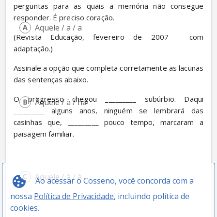
perguntas para as quais a memória não consegue 
responder. É preciso coração.
Aquele / a / a
(Revista Educação, fevereiro de 2007 - com 
adaptação.)
Assinale a opção que completa corretamente as lacunas 
das sentenças abaixo.
O progresso chegou _________ subúrbio. Daqui 
Àquele / à / há
_________ alguns anos, ninguém se lembrará das 
casinhas que, _________ pouco tempo, marcaram a 
paisagem familiar.
Aquele / à / à
Ao acessar o Cosseno, você concorda com a
nossa
Política de Privacidade
, incluindo política de
cookies.