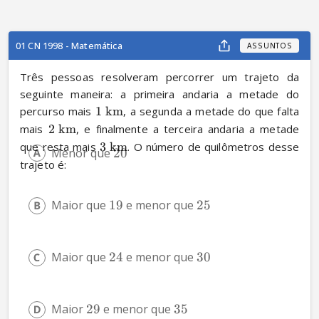
01 CN 1998 - Matemática
ASSUNTOS
Três pessoas resolveram percorrer um trajeto da 
seguinte maneira: a primeira andaria a metade do 
percurso mais 
1
km
, a segunda a metade do que falta 
mais 
2
km
, e finalmente a terceira andaria a metade 
que resta mais 
3
km
. O número de quilômetros desse 
Menor que 
20
trajeto é:
Maior que 
19
 e menor que 
25
Maior que 
24
 e menor que 
30
Maior 
29
 e menor que 
35