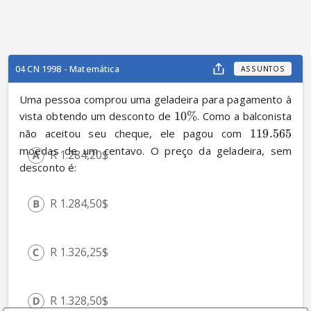
04 CN 1998 - Matemática
ASSUNTOS
Uma pessoa comprou uma geladeira para pagamento à 
vista obtendo um desconto de 
10%
. Como a balconista 
não aceitou seu cheque, ele pagou com 
119.565
moedas de um centavo. O preço da geladeira, sem 
R 
1.284,20
$
desconto é:
R 
1.284,50
$
R 
1.326,25
$
R 
1.328,50
$