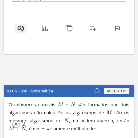
03 CN 1998 - Matemática
ASSUNTOS
Os números naturais 
 e 
 são formados por dois 
M
N
algarismos não nulos. Se os algarismos de 
 são os 
M
mesmos algarismos de 
, na ordem inversa, então 
N
2
+
, é necessariamente múltiplo de:
M
N