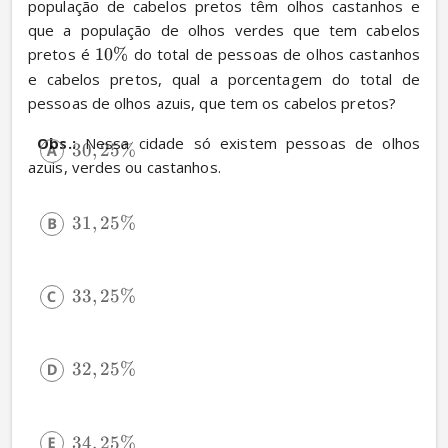
população de cabelos pretos têm olhos castanhos e 
que a população de olhos verdes que tem cabelos 
pretos é 
10%
 do total de pessoas de olhos castanhos 
e cabelos pretos, qual a porcentagem do total de 
pessoas de olhos azuis, que tem os cabelos pretos?
Obs.:
 Nessa cidade só existem pessoas de olhos 
30
,
25%
azuis, verdes ou castanhos.
31
,
25%
33
,
25%
32
,
25%
34
,
25%