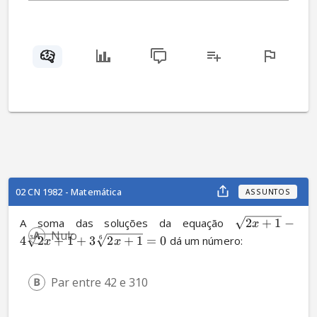
02 CN 1982 - Matemática
ASSUNTOS
A soma das soluções da equação 
2
+
1
−
x
Nulo
4
2
+
1
+
3
2
+
1
=
0
 dá um número:
3
6
x
x
Par entre 42 e 310