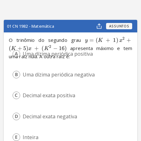
01 CN 1982 - Matemática
ASSUNTOS
2
O trinômio do segundo grau 
=
(
+
1
)
+
y
K
x
2
(
+
5
)
+
(
−
16
)
 apresenta máximo e tem 
K
x
K
Uma dízima periódica positiva
uma raiz nula. A outra raiz é:
Uma dízima periódica negativa
Decimal exata positiva
Decimal exata negativa
Inteira