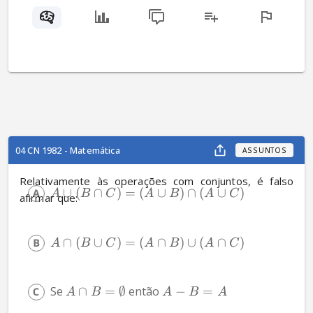
04 CN 1982 - Matemática
ASSUNTOS
Relativamente às operações com conjuntos, é falso 
∪
(
∩
)
=
(
∪
)
∩
(
∪
)
A
B
C
A
B
A
C
afirmar que:
∩
(
∪
)
=
(
∩
)
∪
(
∩
)
A
B
C
A
B
A
C
Se 
∩
=
∅
 então 
−
=
A
B
A
B
A