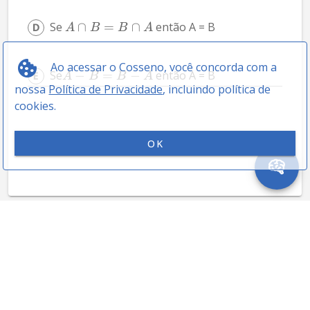
Se 
∩
=
∩
 então A = B
A
B
B
A
Ao acessar o Cosseno, você concorda com a
Se
−
=
−
 então A = B
A
B
B
A
nossa
Política de Privacidade
, incluindo política de
cookies.
OK
05 CN 1982 - Matemática
ASSUNTOS
2
Se o trinômio: 
=
(
−
1
)
−
3
+
6
 admite 
y
m
x
x
x