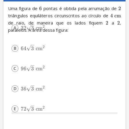
Uma figura de 
6
 pontas é obtida pela arrumação de 
2
triângulos equiláteros circunscritos ao círculo de 
4
cm
de raio, de maneira que os lados fiquem 
2
 a 
2
, 
2
32
3
cm
paralelos. A área dessa figura:
2
64
3
cm
2
96
3
cm
2
36
3
cm
2
72
3
cm