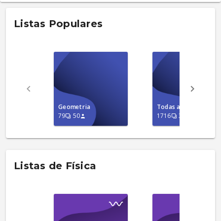
Listas Populares
Geometria
Todas as Questões
79
50
1716
35
Listas de Física